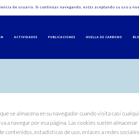
riencia de usuario. Si continúas navegando, estás aceptando su uso y nue
ÓN
ACTIVIDADES
PUBLICACIONES
HUELLA DE CARBONO
BL
que se almacena en su navegador cuando visita casi cualqui
lva a navegar por esa página. Las cookies suelen almacenar 
 contenidos, estadísticas de uso, enlaces a redes sociales,