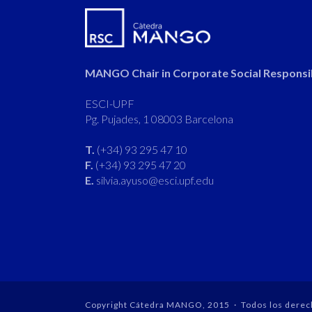
MANGO Chair in Corporate Social Responsib
ESCI-UPF
Pg. Pujades, 1 08003 Barcelona
T.
(+34) 93 295 47 10
F.
(+34) 93 295 47 20
E.
silvia.ayuso@esci.upf.edu
Copyright Cátedra MANGO, 2015 · Todos los derec