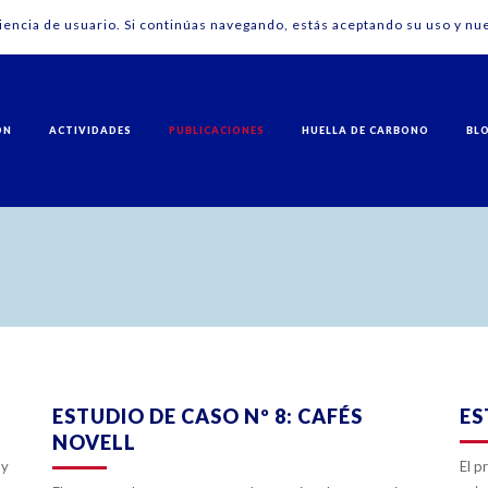
riencia de usuario. Si continúas navegando, estás aceptando su uso y nue
ÓN
ACTIVIDADES
PUBLICACIONES
HUELLA DE CARBONO
BL
ZOOM
VIEW
0
LIKES
ESTUDIO DE CASO Nº 8: CAFÉS
ES
NOVELL
 y
El p