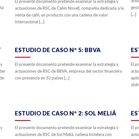
actu
El presente documento pretende examinar la estrategia y
nta
gest
actuaciones de RSC de Cafés Novell, compañía dedicada a la
[...]
venta de café, un producto con una cadena de valor
internacional [...]
ZOOM
VIEW
0
LIKES
T
ESTUDIO DE CASO Nº 5: BBVA
ES
 y
El presente documento pretende examinar la estrategia y
El p
der
actuaciones de RSC de BBVA, empresa del sector financiero
actu
 de
con presencia en 32 países [...]
apli
disf
ZOOM
VIEW
0
LIKES
ESTUDIO DE CASO Nº 2: SOL MELIÁ
ES
 y
El presente documento pretende examinar la estrategia y
El p
actuaciones de RSC de Sol Meliá, cadena hotelera con
actu