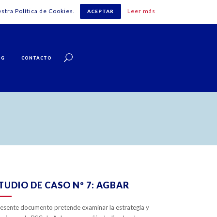
stra Política de Cookies.
Leer más
ACEPTAR
Español
OG
CONTACTO
ZOOM
VIEW
0
LIKES
TUDIO DE CASO Nº 7: AGBAR
resente documento pretende examinar la estrategia y