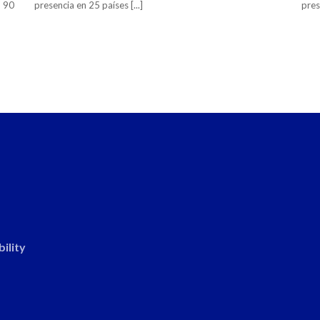
n 90
presencia en 25 países [...]
pres
ility