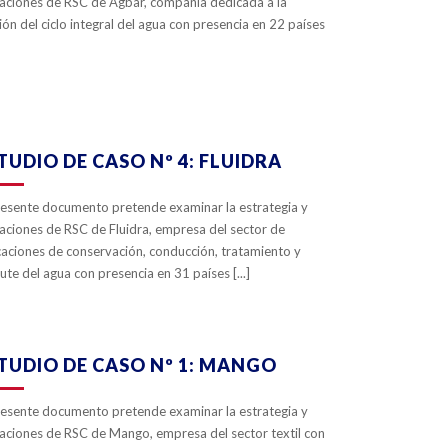
aciones de RSC de Agbar, compañía dedicada a la
ión del ciclo integral del agua con presencia en 22 países
ZOOM
VIEW
0
LIKES
TUDIO DE CASO Nº 4: FLUIDRA
resente documento pretende examinar la estrategia y
aciones de RSC de Fluidra, empresa del sector de
caciones de conservación, conducción, tratamiento y
rute del agua con presencia en 31 países [...]
ZOOM
VIEW
0
LIKES
TUDIO DE CASO Nº 1: MANGO
resente documento pretende examinar la estrategia y
aciones de RSC de Mango, empresa del sector textil con