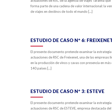
actuaciones de RSC de la agencia de viajes Tarannà que
forma parte de una cadena de valor internacional: la ve
de viajes en destinos de todo el mundo [...]
ZOOM
VIEW
0
LIKES
ESTUDIO DE CASO Nº 6: FREIXENE
El presente documento pretende examinar la estrategia
actuaciones de RSC de Freixenet, una de las empresas lí
en la producción de vinos y cavas con presencia en más
140 países [...]
ZOOM
VIEW
0
LIKES
ESTUDIO DE CASO Nº 3: ESTEVE
El presente documento pretende examinar la estrategia
actuaciones de RSC de ESTEVE, empresa destacada del