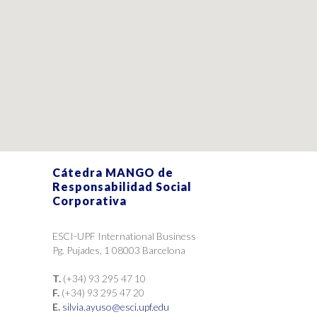
Cátedra MANGO de
Responsabilidad Social
Corporativa
ESCI-UPF International Business
Pg. Pujades, 1 08003 Barcelona
T.
(+34) 93 295 47 10
F.
(+34) 93 295 47 20
E.
silvia.ayuso@esci.upf.edu