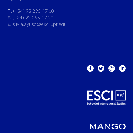
T.
(+34) 93 295 47 10
F.
(+34) 93 295 47 20
E.
silvia.ayuso@esci.upf.edu