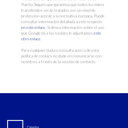
Puerto Seguro que garantiza que todos los datos
transferidos serán tratados con un nivel de
protección acorde a la normativa europea. Puede
consultar información detallada a este respecto
en este enlace
. Si desea información sobre el uso
que Google da a las cookies le adjuntamos
este
otro enlace
.
Para cualquier duda o consulta acerca de esta
política de cookies no dude en comunicarse con
nosotros a través de la sección de contacto.