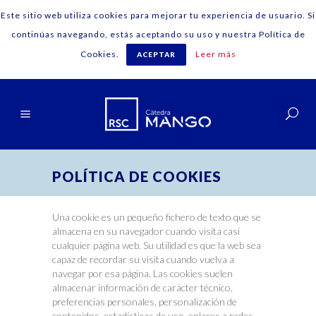
Este sitio web utiliza cookies para mejorar tu experiencia de usuario. Si
continúas navegando, estás aceptando su uso y nuestra Política de
Cookies.
Leer más
ACEPTAR
Català
POLÍTICA DE COOKIES
Una cookie es un pequeño fichero de texto que se
almacena en su navegador cuando visita casi
cualquier página web. Su utilidad es que la web sea
capaz de recordar su visita cuando vuelva a
navegar por esa página. Las cookies suelen
almacenar información de carácter técnico,
preferencias personales, personalización de
contenidos, estadísticas de uso, enlaces a redes