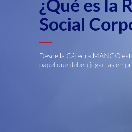
¿Qué es la 
Social Corp
Desde la Cátedra MANGO estud
papel que deben jugar las empr