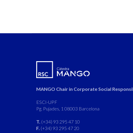
MANGO Chair in Corporate Social Responsib
ESCI-UPF
Pg. Pujades, 1 08003 Barcelona
T.
(+34) 93 295 47 10
F.
(+34) 93 295 47 20