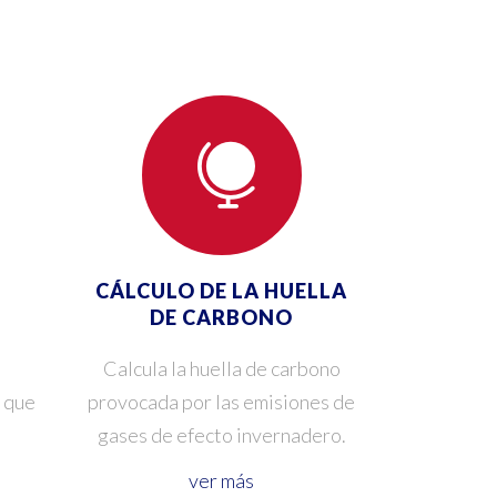
CÁLCULO DE LA HUELLA
DE CARBONO
Calcula la huella de carbono
 que
provocada por las emisiones de
.
gases de efecto invernadero.
ver más