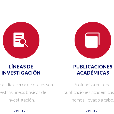
LÍNEAS DE
PUBLICACIONES
INVESTIGACIÓN
ACADÉMICAS
 al día acerca de cuales son
Profundiza en todas
estras líneas básicas de
publicaciones académicas
investigación.
hemos llevado a cabo
ver más
ver más