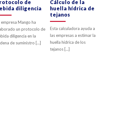
rotocolo de
Cálculo de la
ebida diligencia
huella hídrica de
0
LIKES
0
LIKES
tejanos
a empresa Mango ha
Esta calculadora ayuda a
aborado un protocolo de
las empresas a estimar la
bida diligencia en la
huella hídrica de los
dena de suministro [...]
tejanos [...]