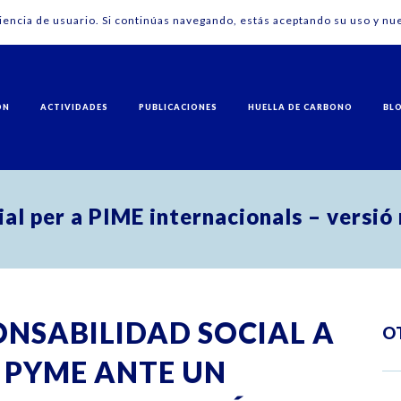
riencia de usuario. Si continúas navegando, estás aceptando su uso y nue
ÓN
ACTIVIDADES
PUBLICACIONES
HUELLA DE CARBONO
BL
ial per a PIME internacionals – versió
ONSABILIDAD SOCIAL A
O
 PYME ANTE UN