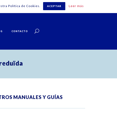
stra Política de Cookies.
Leer más
ACEPTAR
Español
OG
CONTACTO
 reduïda
TROS MANUALES Y GUÍAS
ZOOM
VIEW
ZOOM
VIEW