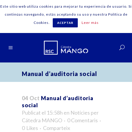
Este sitio web utiliza cookies para mejorar tu experiencia de usuario. Si
continúas navegando, estás aceptando su uso y nuestra Política de
Cookies.
Leer más
ACEPTAR
Català
Manual d’auditoria social
04 Oct
Manual d’auditoria
social
Publicat el 15:58h
en
Notícies
per
Cátedra MANGO
0 Comentaris
0
Likes
Comparteix