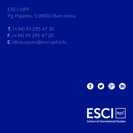
ESCI-UPF
Pg. Pujades, 1 08003 Barcelona
T.
(+34) 93 295 47 10
F.
(+34) 93 295 47 20
E.
silvia.ayuso@esci.upf.edu