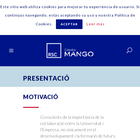
Este sitio web utiliza cookies para mejorar tu experiencia de usuario. Si
continúas navegando, estás aceptando su uso y nuestra Política de
Cookies.
Leer más
ACEPTAR
Català
PRESENTACIÓ
MOTIVACIÓ
Conscients de la importància de la
col·laboració entre la Universitat i
l’Empresa, no únicament en el
desenvolupament i la formació de futurs