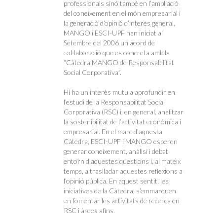
professionals sinó també en l’ampliació
del coneixement en el món empresarial i
la generació d’opinió d’interès general,
MANGO i ESCI-UPF han iniciat al
Setembre del 2006 un acord de
col·laboració que es concreta amb la
“Càtedra MANGO de Responsabilitat
Social Corporativa”.
Hi ha un interès mutu a aprofundir en
l’estudi de la Responsabilitat Social
Corporativa (RSC) i, en general, analitzar
la sostenibilitat de l’activitat econòmica i
empresarial. En el marc d’aquesta
Càtedra, ESCI-UPF i MANGO esperen
generar coneixement, anàlisi i debat
entorn d’aquestes qüestions i, al mateix
temps, a traslladar aquestes reflexions a
l’opinió pública. En aquest sentit, les
iniciatives de la Càtedra, s’emmarquen
en fomentar les activitats de recerca en
RSC i àrees afins.