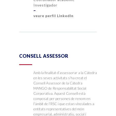
Investigador
–
veure perfil LinkedIn
CONSELL ASSESSOR
Amb la finalitat d’assessorar a la Càtedra
en les seves activitats s’ha creat el
Consell Assessor de la Càtedra
MANGO de Responsabilitat Social
Corporativa. Aquest Consell està
composat per persones de renom en
l’àmbit de l’RSC i que estan vinculades a
entitats representatives del món
empresarial, administratiu, social i