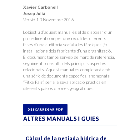
Xavier Carbonell
Josep Julià
Versió 1.0 Novembre 2016
L’objectiu d’aquest manual és el de disposar d’un
procediment complet que reculli les diferents
fases d’una auditoria social a les fàbriques i/o
instal·lacions dels fabricants d’una organització.
El document també serveix de marc de referència,
seguiment i consulta dels principals aspectes
relacionats. Aquest manual es completarà amb
una sèrie de documents específics, anomenats
“Fitxa País”, per a la seva aplicació pràctica en
diferents països o zones geogràfiques.
DESCARREGAR PDF
ALTRES MANUALS I GUIES
Càlcul de la petjada hídrica de