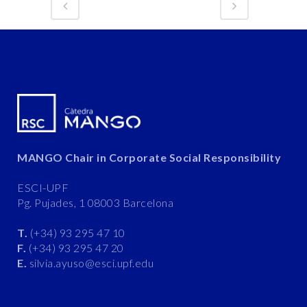
MANGO Chair in Corporate Social Responsibility
ESCI-UPF
Pg. Pujades, 1 08003 Barcelona
T.
(+34) 93 295 47 10
F.
(+34) 93 295 47 20
E.
silvia.ayuso@esci.upf.edu