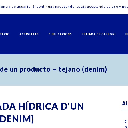
riencia de usuario. Si continúas navegando, estás aceptando su uso y nue
TACIÓ
ACTIVITATS
PUBLICACIONS
PETJADA DE CARBONI
B
a de un producto – tejano (denim)
A
ADA HÍDRICA D’UN
(DENIM)
C
p