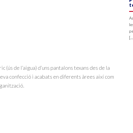
t
Aq
le
pe
[..
c (ús de l’aigua) d’uns pantalons texans des de la
seva confecció i acabats en diferents àrees així com
rganització.