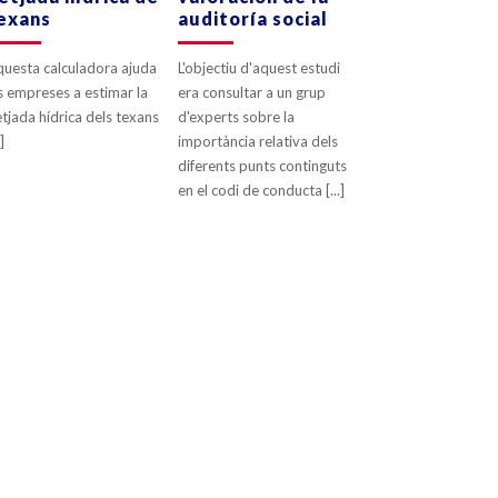
exans
auditoría social
uesta calculadora ajuda
L'objectiu d'aquest estudi
s empreses a estimar la
era consultar a un grup
tjada hídrica dels texans
d'experts sobre la
.]
importància relativa dels
diferents punts continguts
en el codi de conducta [...]