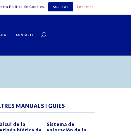
stra Política de Cookies.
Leer más
ACEPTAR
Català
LOG
CONTACTE
LTRES MANUALS I GUIES
ZOOM
VIEW
ZOOM
VIEW
àlcul de la
Sistema de
etjada hídrica de
valoración de la
0
LIKES
0
LIKES