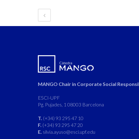
MANGO Chair in Corporate Social Responsib
ESCI-UPF
Pg. Pujades, 1 08003 Barcelona
T.
(+34) 93 295 47 10
F.
(+34) 93 295 47 20
E.
silvia.ayuso@esci.upf.edu