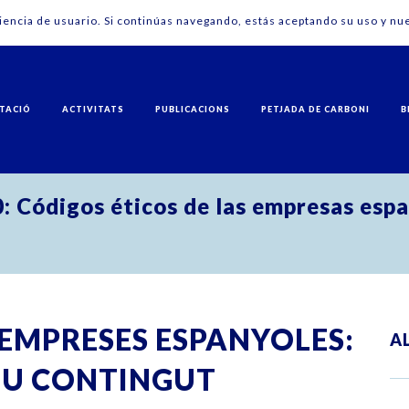
riencia de usuario. Si continúas navegando, estás aceptando su uso y nue
TACIÓ
ACTIVITATS
PUBLICACIONS
PETJADA DE CARBONI
B
 Códigos éticos de las empresas españ
S EMPRESES ESPANYOLES:
A
SEU CONTINGUT