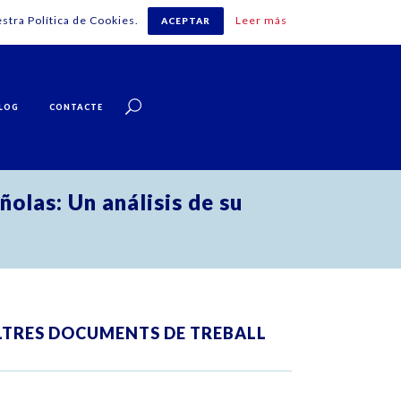
stra Política de Cookies.
Leer más
ACEPTAR
Català
LOG
CONTACTE
olas: Un análisis de su
LTRES DOCUMENTS DE TREBALL
ZOOM
VIEW
ZOOM
VIEW