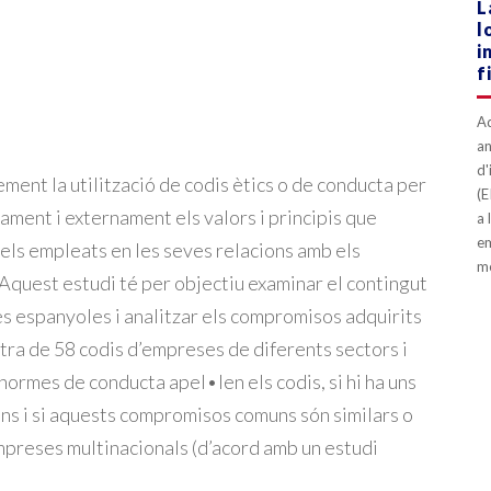
L
l
i
f
Aq
an
d'
ment la utilització de codis ètics o de conducta per
(E
ament i externament els valors i principis que
a 
em
ls empleats en les seves relacions amb els
me
 Aquest estudi té per objectiu examinar el contingut
es espanyoles i analitzar els compromisos adquirits
ra de 58 codis d’empreses de diferents sectors i
 normes de conducta apel•len els codis, si hi ha uns
ns i si aquests compromisos comuns són similars o
preses multinacionals (d’acord amb un estudi