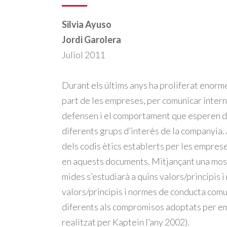
Silvia Ayuso
Jordi Garolera
Juliol 2011
Durant els últims anys ha proliferat enorme
part de les empreses, per comunicar intern
defensen i el comportament que esperen de
diferents grups d’interès de la companyia.
dels codis ètics establerts per les empres
en aquests documents. Mitjançant una most
mides s’estudiarà a quins valors/principis i
valors/principis i normes de conducta comu
diferents als compromisos adoptats per em
realitzat per Kaptein l’any 2002).