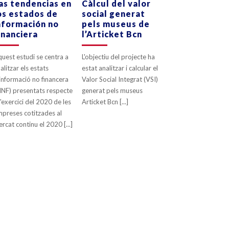
as tendencias en
Càlcul del valor
os estados de
social generat
0
LIKES
0
LIKES
nformación no
pels museus de
inanciera
l’Articket Bcn
uest estudi se centra a
L'objectiu del projecte ha
alitzar els estats
estat analitzar i calcular el
informació no financera
Valor Social Integrat (VSI)
INF) presentats respecte
generat pels museus
l'exercici del 2020 de les
Articket Bcn [...]
preses cotitzades al
rcat continu el 2020 [...]